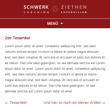
MENÜ
Beitrags-
2ter Testartikel
Navigation
Lorem ipsum dolor sit amet, consetetur sadipscing elitr, sed diam
nonumy eirmod tempor invidunt ut labore et dolore magna aliquyam
erat, sed diam voluptua. At vero eos et accusam et justo duo dolores et
ea rebum. Stet clita kasd gubergren, no sea takimata sanctus est Lorem
ipsum dolor sit amet. Lorem ipsum dolor sit amet, consetetur sadipscing
elitr, sed diam nonumy eirmod tempor invidunt ut labore et dolore
magna aliquyam erat, sed diam voluptua. At vero eos et accusam et
justo duo dolores et ea rebum. Stet clita kasd gubergren, no sea
takimata sanctus est Lorem ipsum dolor sit amet.
←
Testartikel
Und hier ist noch ein kleiner Artikel
→